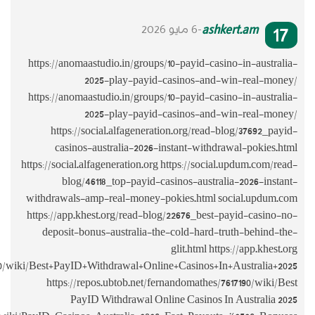
https://anoma
https://anoma
https://
casinos
https://social.
blog/
withdrawals-
https://app.k
deposit-b
https://repos.ubtob.net/fernandomathes/7617190/wiki/Best+PayI
https://r
Pay