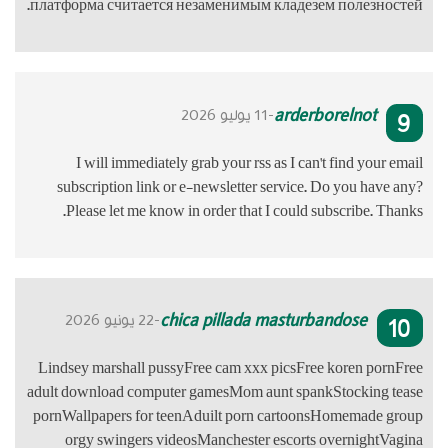
платформа сч
I will i
subscripti
Please le
Lindsey marsh
adult download
pornWallpaper
orgy swin