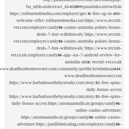
bo_ta
https://robba
welcome-of
vet.com/emp
vet.com/emp
vet.co.uk/em
https://www.deadbeathome
https://www.ba
https://www.ba
daily-bonus-
https:/
adventure 