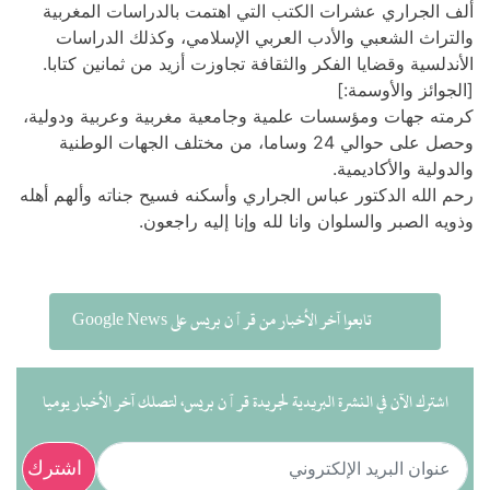
ات المغربية
ك الدراسات
ثمانين كتابا.
عربية ودولية،
الجهات الوطنية
اته وألهم أهله
خر الأخبار يوميا
اشترك