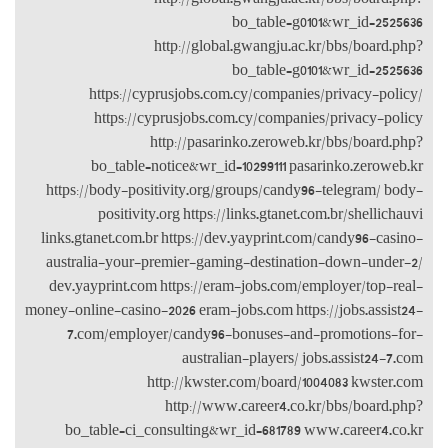
https
http
bo_ta
https://body
posi
links.gtanet.
australia-y
dev.yayprin
money-online-ca
7.com/em
bo_table