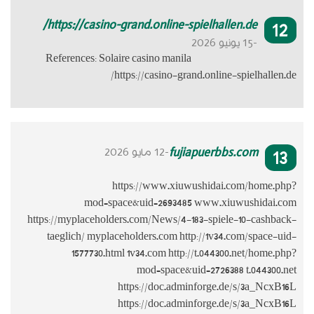
https://
Reference
https://mypl
taeglich
157