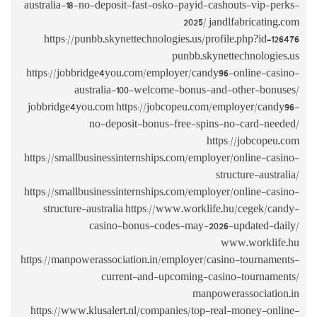
australia-18-
https://p
https://jobb
au
jobbridge4yo
https://smallb
https://smallb
structure
https://manpow
https://www.