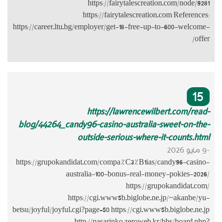
https://career.
blog/44264_
https://grupo
betsu/joyful/jo