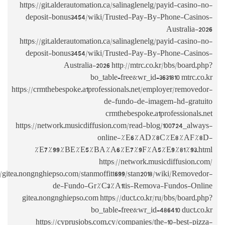
https://git.a
deposit-bo
https://git.a
deposit-bo
https://crmtheb
https://networ
%E7%99
https://gitea.nongnghiep
de
gitea.nongng
https://