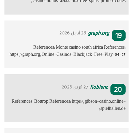
ca
Re
https://graph
References: B