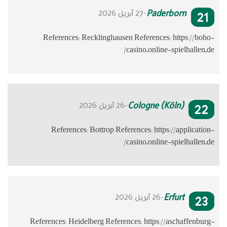
Refere
Ref
References