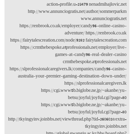
http
https://r
https://fairyt
https://
https://slprof
australia
http://tkyingyi