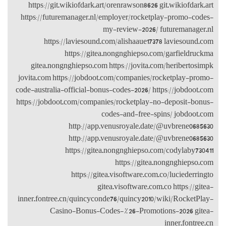
https://git
https://futu
https
gitea.non
jovita.com ht
code-australia
https://jobdo
inner.fontree
Cas