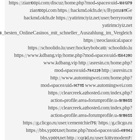
https://zian10
zian
hackmd.
https://neoclassical.space/wiki/Die_8_besten_Online
https
https://www
https://
https: