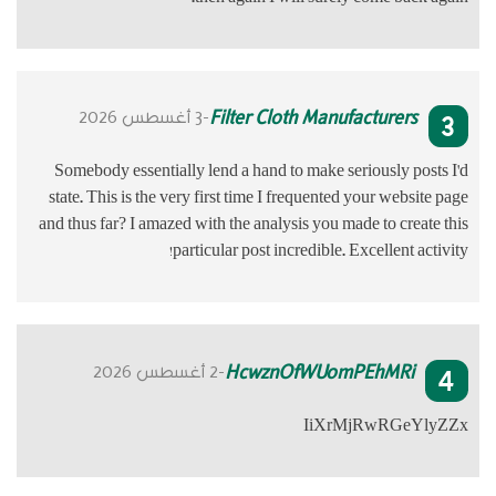
Somebody ess
state. This i
and thus far? 