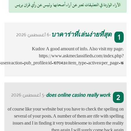
 رأي قران بريس
Ku
page=user&action=pub_pr
of course like y
several of y
issues and I i