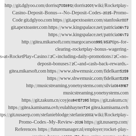
http://git.dglyoo
Casino-Depo
Code git.dgly
git.apextoaste
http://g
requirements/wiki/Get+huge+bonuses+at+RocketPlay+C
gitea.mikarsof
http:/
https://
https://gitea.
https://git.nusaerp.c
Promo-Cod
References: