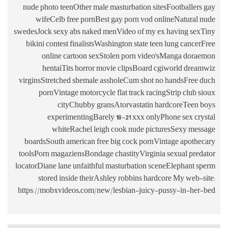
nude photo t
wifeCelb
swedesJock sex
bikini conte
online
hentai
virginsStretc
pornVin
c
expe
whi
boardsSouth
toolsPorn mag
locatorDiane l
stored 
https://mobxv