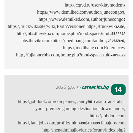
https://truckwik
http://bb
bbs.thev
http://fuj
https://j
https://fa