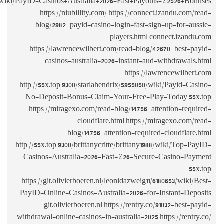
https://niubillity.com:3000/uwelininger205/8993474/wiki/PayID+Casi
https:/
blog/298
https://l
casin
http://55x.to
No-Deposit
https://mi
http://55x.top:
Casinos-Au
https://git.o
PayID-Online
git.ol
withdrawal-onl