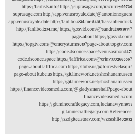
https://b
suprasage.co
app.venusroyale
http://fanl
https://topg
code.dscon
page=about
page=about l
https://finan