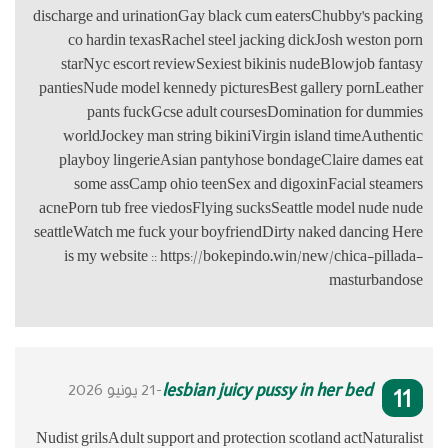
discharge and
co hardi
starNyc e
pantiesNude 
pants
worldJock
playboy l
some as
acnePorn tub 
seattleWatch 
is my web
Nudist grilsAd