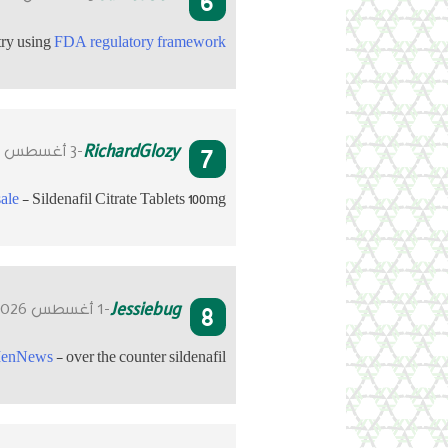
6
try using
FDA regulatory framework
7
RichardGlozy
-3 أغسطس 2026
sale
- Sildenafil Citrate Tablets 100mg
8
Jessiebug
-1 أغسطس 2026
enNews
- over the counter sildenafil