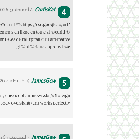
4
CurtisKat
-4 أغسطس 2026
©curisГ©s https://cse.google.to/url?
tements en ligne en toute sГ©curitГ©
nГ©es de l'hГґpital[/url] alternative
gГ©nГ©rique approuvГ©e
5
JamesGew
-4 أغسطس 2026
https://mexicopharmnews.sbs/#]foreign
 body oversight[/url] works perfectly.
JamesGew
-3 أغسطس 2026