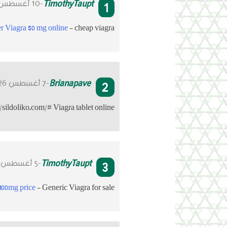
1
TimothyTaupt
-10 أغسطس 2026
r Viagra 50 mg online
- cheap viagra
2
Brianapave
-7 أغسطس 2026
//sildoliko.com/# Viagra tablet online
3
TimothyTaupt
-5 أغسطس 2026
 100mg price
- Generic Viagra for sale