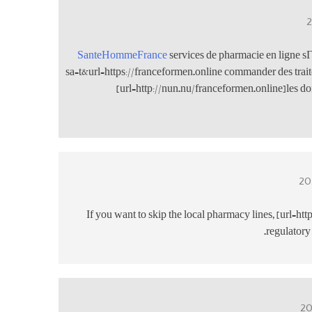
SanteHommeFrance
services de pharmacie en ligne sГ
sa=t&url=https://franceformen.online commander des trai
[url=http://nun.nu/franceformen.online]les don
If you want to skip the local pharmacy lines, [url=
regulatory