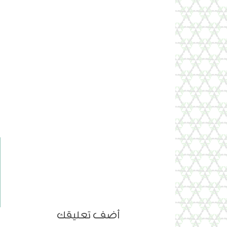
أضف تعليقك