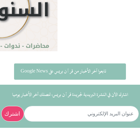
تابعوا آخر الأخبار من قرٱن بريس على Google News
اشترك الآن في النشرة البريدية لجريدة قرٱن بريس، لتصلك آخر الأخبار يوميا
اشترك