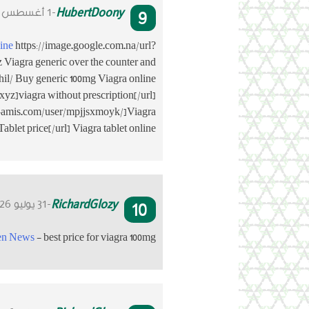
9
HubertDoony
-1 أغسطس 2026
line
https://image.google.com.na/url?
Viagra generic over the counter and
hil/ Buy generic 100mg Viagra online
yz]viagra without prescription[/url]
es-amis.com/user/mpjjsxmoyk/]Viagra
Tablet price[/url] Viagra tablet online
10
RichardGlozy
-31 يوليو 2026
n News
- best price for viagra 100mg