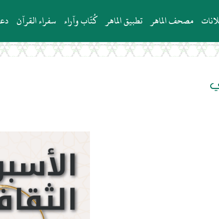
انات
مصحف الماهر
تطبيق الماهر
كُتّاب وآراء
سفراء القرآن
دعو
ي