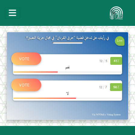
في رأيك، هل تدخل قضية “حرق القرءان” في مجال حرية التعبير؟
Live
5 / 12
41%
نعم
7 / 12
58%
لا
Via WP Poll & Voting System