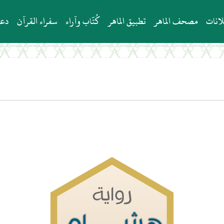
انات
مصحف الماهر
تطبيق الماهر
كُتّاب وآراء
سفراء القرآن
دعو